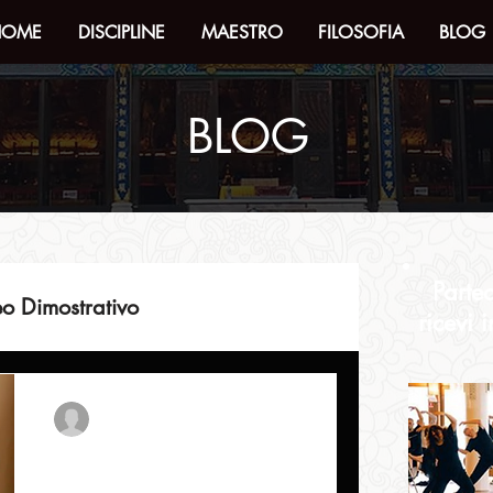
HOME
DISCIPLINE
MAESTRO
FILOSOFIA
BLOG
BLOG
Parte
o Dimostrativo
ricevi 
formazioni
neiqigongfu
8 feb 2024
Tempo di lettura: 1 min
VIAGGIO IN CINA