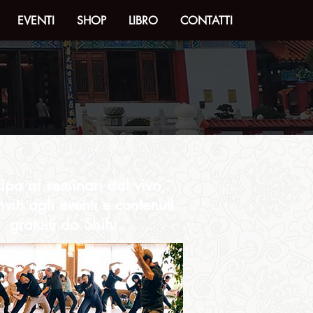
EVENTI
SHOP
LIBRO
CONTATTI
cipa ai seminari dal vivo,
inviti agli eventi e contenuti
gratuiti da Shifu