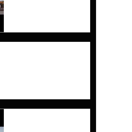
INTERVISTA
INSEGNANTE
ANDREA BRUSCHINA
Il Maestro Costantino Valente conduce una
breve intervista di presentazione con un
Insegnante della Scuola Nei Qi Gong Fu,
Jiaoshi Andrea...
NSEGNANTE DONATO
conduce una breve intervista di presentazione con
 Qi Gong Fu, Jiaoshi Donato...
-
6 dic 2022
Tempo di lettura: 1 min