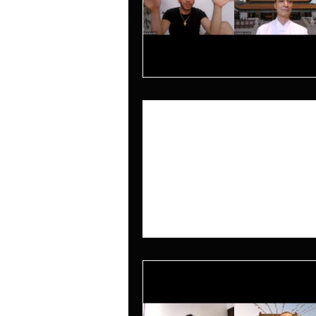
-
22 dic 2022
Tempo di lettura: 1 min
INTERVISTA I
PANACCIO
Il Maestro Costantino Valente 
un Insegnante della Scuola Nei