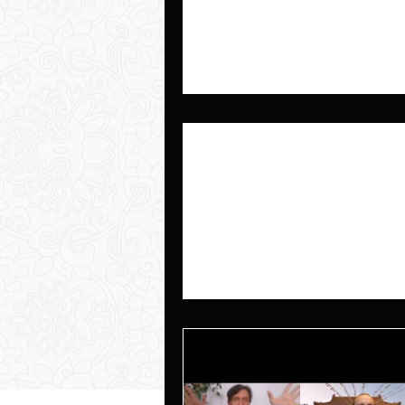
Il Maestro Costantino Valente 
una Insegnante della Scuola Ne
-
27 gen 2023
Tempo di lettura: 1 min
INTERVISTA I
CANNIZZARO
Il Maestro Costantino Valente 
un Insegnante della Scuola Nei