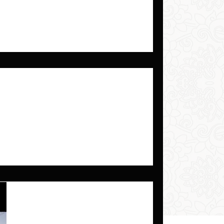
conduce una breve intervista di presentazione con
i Qi Gong Fu, Jiaoshi...
NSEGNANTE MARCO
conduce una breve intervista di presentazione con
 Qi Gong Fu, Jiaoshi Marco...
-
13 gen 2023
Tempo di lettura: 1 min