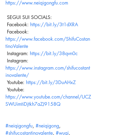
https://www.neiqigongfu.com
 SEGUI SUI SOCIALS: 
 Facebook: 
https://bit.ly/3t1dXRA
 Facebook: 
https://www.facebook.com/ShifuCostan
tinoValente
 Instagram: 
https://bit.ly/38qvn0c
 Instagram: 
https://www.instagram.com/shifucostant
inovalente/
 Youtube: 
https://bit.ly/3DuAHxZ
 Youtube: 
https://www.youtube.com/channel/UCZ
SWUimtiDjtkh7aZJ9158Q
#neiqigongfu
, 
#neiqigong
, 
#shifucostantinovalente
, 
#wuqi
, 