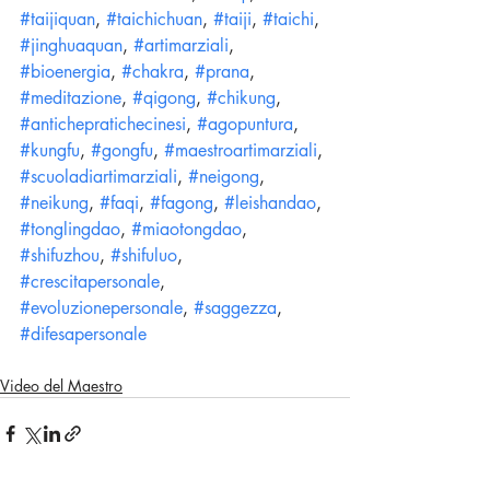
#taijiquan
, 
#taichichuan
, 
#taiji
, 
#taichi
, 
#jinghuaquan
, 
#artimarziali
, 
#bioenergia
, 
#chakra
, 
#prana
, 
#meditazione
, 
#qigong
, 
#chikung
, 
#antichepratichecinesi
, 
#agopuntura
, 
#kungfu
, 
#gongfu
, 
#maestroartimarziali
, 
#scuoladiartimarziali
, 
#neigong
, 
#neikung
, 
#faqi
, 
#fagong
, 
#leishandao
, 
#tonglingdao
, 
#miaotongdao
, 
#shifuzhou
, 
#shifuluo
, 
#crescitapersonale
, 
#evoluzionepersonale
, 
#saggezza
, 
#difesapersonale
Video del Maestro