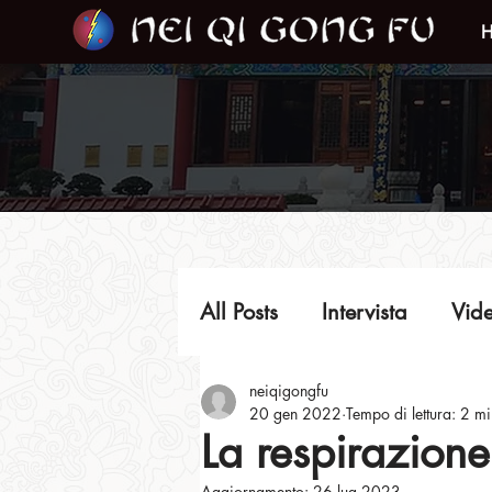
All Posts
Intervista
Vide
neiqigongfu
Video del Maestro
In
20 gen 2022
Tempo di lettura: 2 mi
La respirazione
Aggiornamento:
26 lug 2023