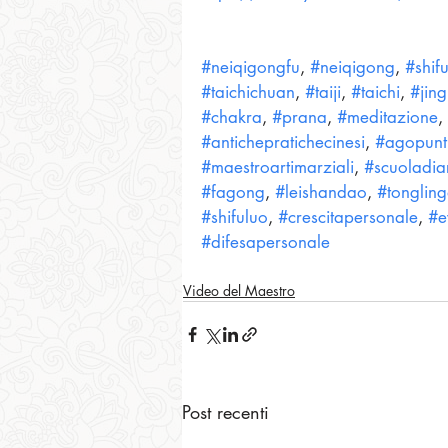
#neiqigongfu
, 
#neiqigong
, 
#shif
#taichichuan
, 
#taiji
, 
#taichi
, 
#jin
#chakra
, 
#prana
, 
#meditazione
, 
#antichepratichecinesi
, 
#agopunt
#maestroartimarziali
, 
#scuoladiar
#fagong
, 
#leishandao
, 
#tonglin
#shifuluo
, 
#crescitapersonale
, 
#e
#difesapersonale
Video del Maestro
Post recenti