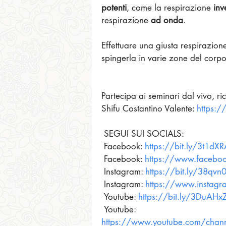
potenti
, come la respirazione 
inv
respirazione 
ad onda
.
Effettuare una giusta respirazion
spingerla in varie zone del corpo
Partecipa ai seminari dal vivo, rice
Shifu Costantino Valente: 
https:
 SEGUI SUI SOCIALS: 
 Facebook: 
https://bit.ly/3t1dX
 Facebook: 
https://www.faceboo
 Instagram: 
https://bit.ly/38qvn
 Instagram: 
https://www.instagr
 Youtube: 
https://bit.ly/3DuAHx
 Youtube: 
https://www.youtube.com/cha