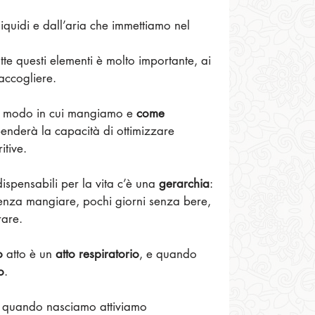
liquidi e dall’aria che immettiamo nel 
utte questi elementi è molto importante, ai 
accogliere.
il modo in cui mangiamo e 
come 
enderà la capacità di ottimizzare 
itive.
ispensabili per la vita c’è una 
gerarchia
: 
enza mangiare, pochi giorni senza bere, 
rare.
o
 atto è un 
atto respiratorio
, e quando 
o
.
: quando nasciamo attiviamo 