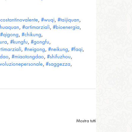
ucostantinovalente
, 
#wuqi
, 
#taijiquan
, 
ghuaquan
, 
#artimarziali
, 
#bioenergia
, 
#qigong
, 
#chikung
, 
ura
, 
#kungfu
, 
#gongfu
, 
timarziali
, 
#neigong
, 
#neikung
, 
#faqi
, 
gdao
, 
#miaotongdao
, 
#shifuzhou
, 
voluzionepersonale
, 
#saggezza
, 
Mostra tutti