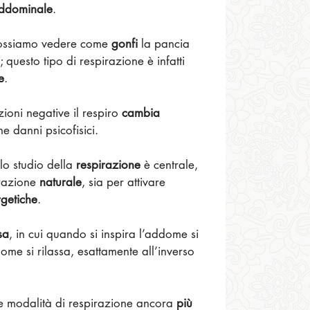
addominale
.
possiamo vedere come 
gonfi
 la pancia 
; questo tipo di respirazione è infatti 
e
.
oni negative il respiro 
cambia 
 danni psicofisici.
 lo studio della 
respirazione
 è centrale, 
razione 
naturale
, sia per attivare 
getiche
.
sa
, in cui quando si inspira l’addome si 
ome si rilassa, esattamente all’inverso 
e modalità di respirazione ancora 
più 