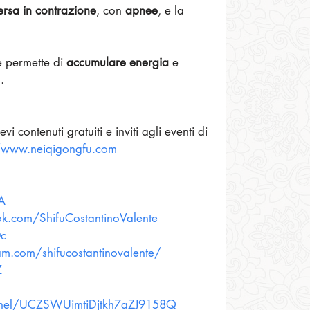
ersa in contrazione
, con 
apnee
, e la 
e permette di 
accumulare energia
 e 
.
vi contenuti gratuiti e inviti agli eventi di 
//www.neiqigongfu.com
RA
k.com/ShifuCostantinoValente
0c
am.com/shifucostantinovalente/
Z
nnel/UCZSWUimtiDjtkh7aZJ9158Q