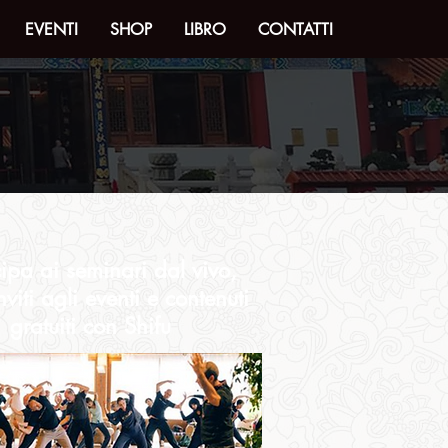
EVENTI
SHOP
LIBRO
CONTATTI
cipa ai seminari dal vivo,
inviti agli eventi e contenuti
gratuiti con Shifu