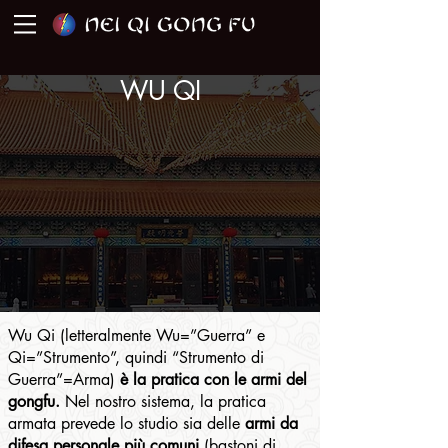
WU QI
Wu Qi (letteralmente Wu=”Guerra” e
Qi=”Strumento”, quindi “Strumento di
Guerra”=Arma)
è la pratica con le armi del
gongfu.
Nel nostro sistema, la pratica
armata prevede lo studio sia delle
armi da
difesa personale più comuni
(bastoni di