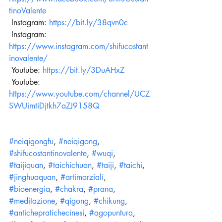
tinoValente
 Instagram: 
https://bit.ly/38qvn0c
 Instagram: 
https://www.instagram.com/shifucostant
inovalente/
 Youtube: 
https://bit.ly/3DuAHxZ
 Youtube: 
https://www.youtube.com/channel/UCZ
SWUimtiDjtkh7aZJ9158Q
#neiqigongfu
, 
#neiqigong
, 
#shifucostantinovalente
, 
#wuqi
, 
#taijiquan
, 
#taichichuan
, 
#taiji
, 
#taichi
, 
#jinghuaquan
, 
#artimarziali
, 
#bioenergia
, 
#chakra
, 
#prana
, 
#meditazione
, 
#qigong
, 
#chikung
, 
#antichepratichecinesi
, 
#agopuntura
, 