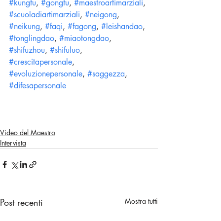
#kungfu
, 
#gongfu
, 
#maestroartimarziali
, 
#scuoladiartimarziali
, 
#neigong
, 
#neikung
, 
#faqi
, 
#fagong
, 
#leishandao
, 
#tonglingdao
, 
#miaotongdao
, 
#shifuzhou
, 
#shifuluo
, 
#crescitapersonale
, 
#evoluzionepersonale
, 
#saggezza
, 
#difesapersonale
Video del Maestro
Intervista
Post recenti
Mostra tutti