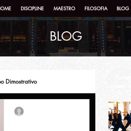
HOME
DISCIPLINE
MAESTRO
FILOSOFIA
BLOG
BLOG
Parte
o Dimostrativo
ricevi 
formazioni
neiqigongfu
24 nov 2024
Tempo di lettura: 2 min
COSA E' IL NEI QI