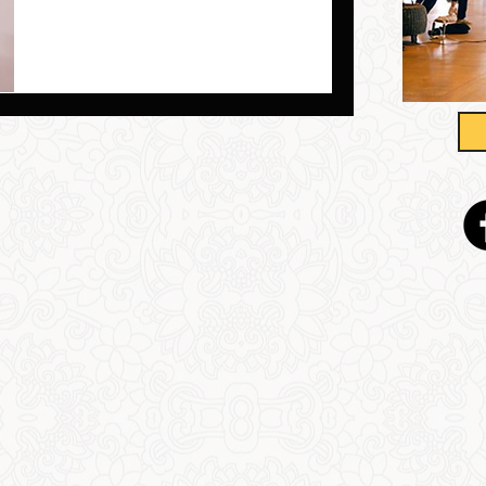
GONG
Il termine Qi Gong è un’espressione
generale che si riferisce a tutte le pratiche
energetiche cinesi. La parola Qi significa
“energia”,...