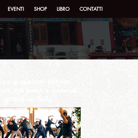
EVENTI
SHOP
LIBRO
CONTATTI
cipa ai seminari dal vivo,
inviti agli eventi e contenuti
gratuiti da Shifu